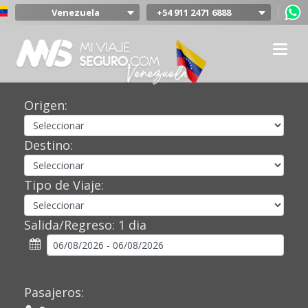
Venezuela
+54 911 2471 6888
Argentina
Colombia
Mexico
Chile
Uruguay
Origen:
Bolivia
Peru
Destino:
Tipo de Viaje:
Salida/Regreso:
1 dia
Pasajeros: