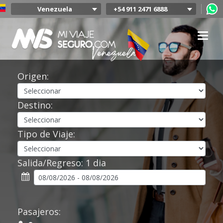
Venezuela
+54 911 2471 6888
Argentina
Colombia
Mexico
Chile
Uruguay
Origen:
Bolivia
Peru
Destino:
Tipo de Viaje:
Salida/Regreso:
1 dia
Pasajeros: