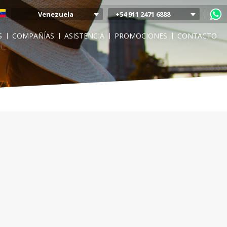
Venezuela
+54 911 2471 6888
Argentina
S
COMPAÑÍAS
ASISTENCIA
PROMOCIONES
CONTACTO
Colombia
Mexico
Chile
Uruguay
Bolivia
Peru