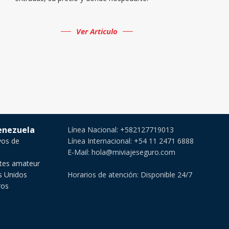
Ver Articulo
Venezuela
Línea Nacional: +582127719013
vos de
Línea Internacional: +54 11 2471 6888
E-Mail: hola@miviajeseguro.com
rtes amateur
os Unidos
Horarios de atención: Disponible 24/7
ros