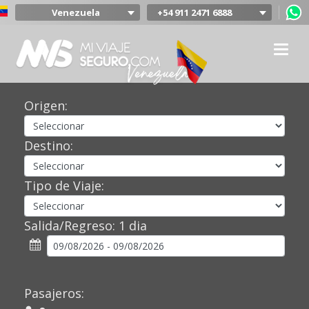
Venezuela
+54 911 2471 6888
Argentina
Colombia
Mexico
Chile
Uruguay
Origen:
Bolivia
Peru
Destino:
Tipo de Viaje:
Salida/Regreso:
1 dia
Pasajeros: