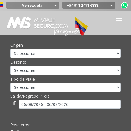
Venezuela
+54 911 2471 6888
Argentina
Colombia
Mexico
Chile
Uruguay
Origen:
Bolivia
Peru
Destino:
Tipo de Viaje:
Salida/Regreso:
1 dia
Pasajeros: