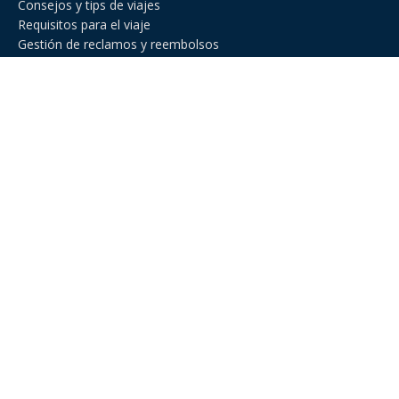
Consejos y tips de viajes
Requisitos para el viaje
Gestión de reclamos y reembolsos
Comparador de asistencia de viajes
Asistencia de Viajes en Venezuela
Asistencia de viaje para ejecutivos de negocios
Asistencia al viajero para deportes amateur
Asistencia de viaje para Estados Unidos
Asistencia al viajero para cruceros
Línea Nacional: +582127719013
Línea Internacional: +54 11 2471 6888
E-Mail: hola@miviajeseguro.com
Horarios de atención: Disponible 24/7