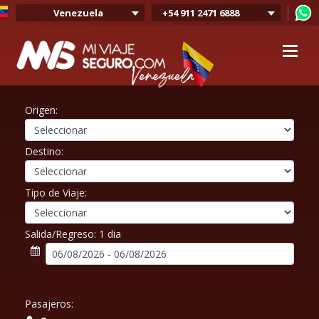
Venezuela
+54 911 2471 6888
Argentina
Colombia
Mexico
Chile
Uruguay
Origen:
Bolivia
Peru
Destino:
Tipo de Viaje:
Salida/Regreso:
1 dia
Pasajeros: