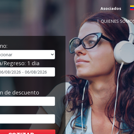
Asociados
QUIENES SOMO
no:
a/Regreso:
1 dia
n de descuento
l