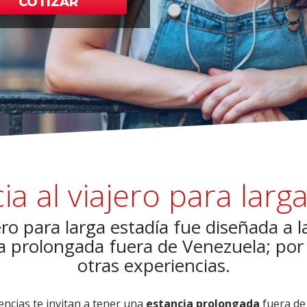
COTIZAR
ia al viajero para larg
jero para larga estadía fue diseñada a
a prolongada fuera de Venezuela; por 
otras experiencias.
encias te invitan a tener una
estancia prolongada
fuera d