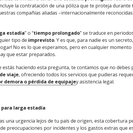
 incluye la contratación de una póliza que te proteja durante
 nuestras compañías aliadas –internacionalmente reconocidas
ga estadía
” o “
tiempo prolongado
” se traduce en periodo
quier tipo de
imprevisto
. Y es que, para nadie es un secreto
l hogar! No es lo que esperamos, pero en cualquier moment
ay que estar preparados.
te estás haciendo esta pregunta, te contamos que no debes 
 de viaje
, ofreciendo todos los servicios que pudieras reque
r demora o pérdida de equipaje
y asistencia legal.
e para larga estadía
ras una urgencia lejos de tu país de origen, esta cobertura
te de preocupaciones por incidentes y los gastos extras que e