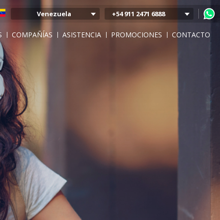
Venezuela
+54 911 2471 6888
Argentina
S
COMPAÑÍAS
ASISTENCIA
PROMOCIONES
CONTACTO
Colombia
Mexico
Chile
Uruguay
Bolivia
Peru