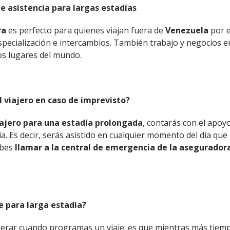
e asistencia para largas estadías
ra
es perfecto para quienes viajan fuera de
Venezuela
por e
specialización e intercambios. También trabajo y negocios e
os lugares del mundo.
l viajero en caso de imprevisto?
viajero para una estadía prolongada
, contarás con el apoyo
cia. Es decir, serás asistido en cualquier momento del día que 
ebes
llamar a la central de emergencia de la asegurador
je para larga estadía?
derar cuando programas un viaje: es que mientras más tiem