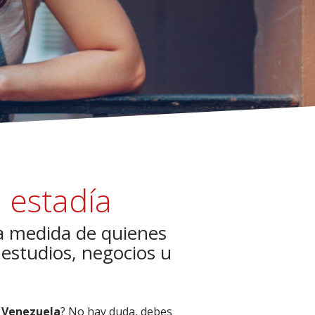
a estadía
 la medida de quienes
estudios, negocios u
e
Venezuela
? No hay duda, debes