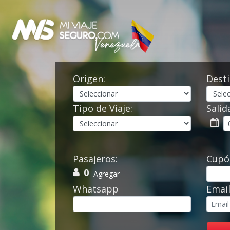
Origen:
Desti
Tipo de Viaje:
Salid
Pasajeros:
Cupó
0
Agregar
Whatsapp
Emai