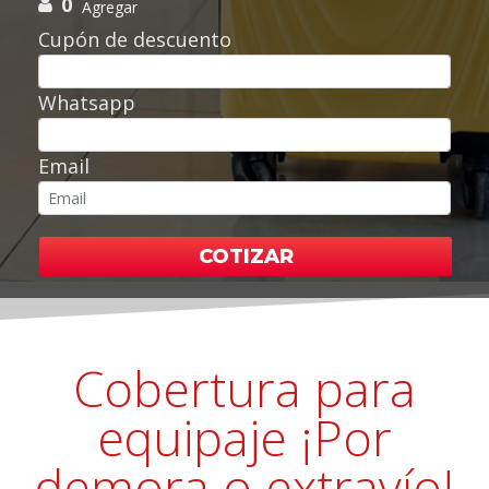
0
Agregar
Cupón de descuento
Whatsapp
Email
COTIZAR
Cobertura para
equipaje ¡Por
demora o extravío!