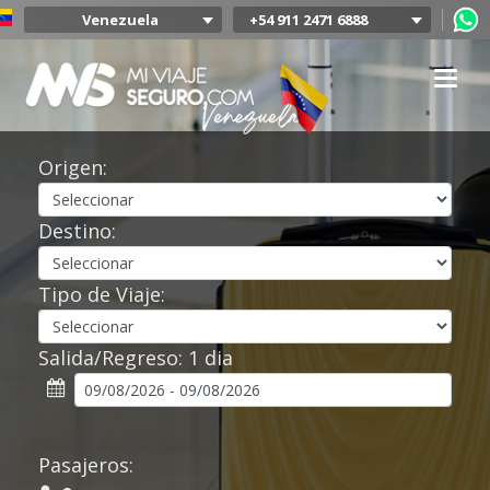
Venezuela
+54 911 2471 6888
Argentina
Colombia
Mexico
Chile
Uruguay
Origen:
Bolivia
Peru
Destino:
Tipo de Viaje:
Salida/Regreso:
1 dia
Pasajeros: