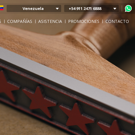
Venezuela
+54 911 2471 6888
Argentina
S
COMPAÑÍAS
ASISTENCIA
PROMOCIONES
CONTACTO
Colombia
Mexico
Chile
Uruguay
Bolivia
Peru