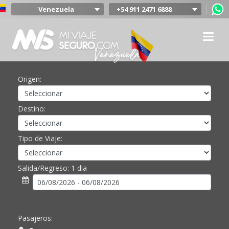
Venezuela
+54 911 2471 6888
Argentina
Colombia
Mexico
Chile
Uruguay
Origen:
Bolivia
Peru
Destino:
Tipo de Viaje:
Salida/Regreso:
1 dia
Pasajeros: