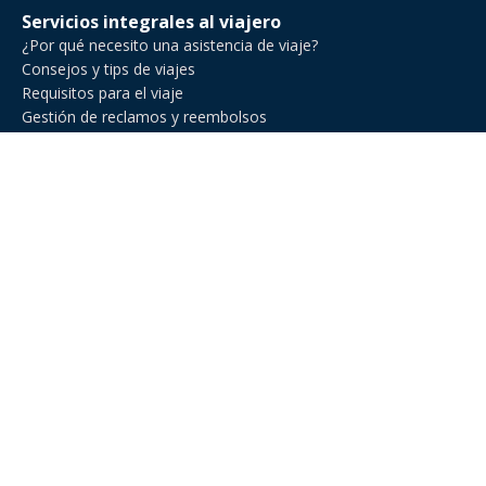
Servicios integrales al viajero
¿Por qué necesito una asistencia de viaje?
Consejos y tips de viajes
Requisitos para el viaje
Gestión de reclamos y reembolsos
Comparador de asistencia de viajes
Asistencia de Viajes en Venezuela
Asistencia de viaje para ejecutivos de negocios
Asistencia al viajero para deportes amateur
Asistencia de viaje para Estados Unidos
Asistencia al viajero para cruceros
Línea Nacional: +582127719013
Línea Internacional: +54 11 2471 6888
E-Mail: hola@miviajeseguro.com
Horarios de atención: Disponible 24/7