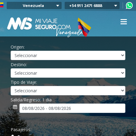
Venezuela
+54 911 2471 6888
Argentina
Colombia
Mexico
Chile
Uruguay
Origen:
Bolivia
Peru
Destino:
Tipo de Viaje:
Salida/Regreso:
1 dia
Pasajeros: