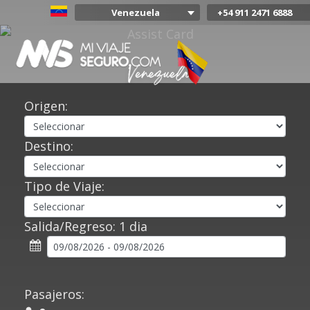
Venezuela
+54 911 2471 6888
Argentina
Colombia
Mexico
Chile
Uruguay
Origen:
Bolivia
Peru
Destino:
Tipo de Viaje:
Salida/Regreso:
1 dia
Pasajeros: