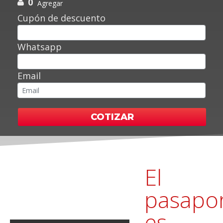
0
Agregar
Cupón de descuento
Whatsapp
Email
COTIZAR
El
pasapo
es