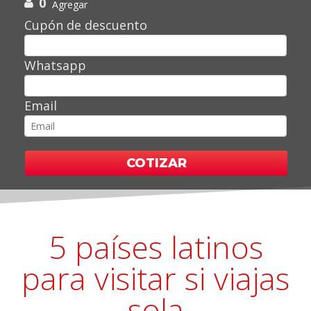
0
Agregar
Cupón de descuento
Whatsapp
Email
COTIZAR
5 países latinos
para visitar si viajas
sola