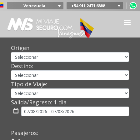
Venezuela
+54 911 2471 6888
Argentina
Colombia
Mexico
Chile
Uruguay
Origen:
Bolivia
Peru
Destino:
Tipo de Viaje:
Salida/Regreso:
1 dia
Pasajeros: