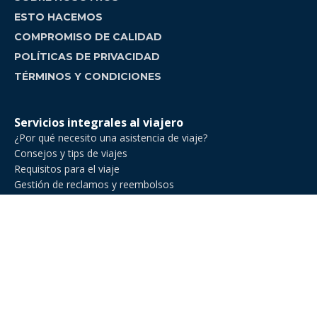
ESTO HACEMOS
COMPROMISO DE CALIDAD
POLÍTICAS DE PRIVACIDAD
TÉRMINOS Y CONDICIONES
Servicios integrales al viajero
¿Por qué necesito una asistencia de viaje?
Consejos y tips de viajes
Requisitos para el viaje
Gestión de reclamos y reembolsos
Comparador de asistencia de viajes
Asistencia de Viajes en Venezuela
Asistencia de viaje para ejecutivos de negocios
Asistencia al viajero para deportes amateur
Asistencia de viaje para Estados Unidos
Asistencia al viajero para cruceros