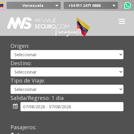
Venezuela
+54 911 2471 6888
Argentina
Colombia
Mexico
Chile
Uruguay
Origen:
Bolivia
Peru
Destino:
Tipo de Viaje:
Salida/Regreso:
1 dia
Pasajeros: