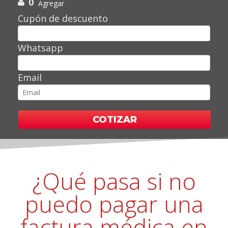
0
Agregar
Cupón de descuento
Whatsapp
Email
COTIZAR
¿Qué pasa si no
puedo pagar una
factura médica en