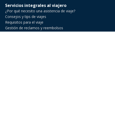
Servicios integrales al viajero
¿Por qué necesito una asistencia de viaje?
Consejos y tips de viajes
Requisitos para el viaje
Gestión de reclamos y reembolsos
Comparador de asistencia de viajes
Asistencia de Viajes en Venezuela
Asistencia de viaje para ejecutivos de negocios
Asistencia al viajero para deportes amateur
Asistencia de viaje para Estados Unidos
Asistencia al viajero para cruceros
Línea Nacional: +582127719013
Línea Internacional: +54 11 2471 6888
E-Mail: hola@miviajeseguro.com
Horarios de atención: Disponible 24/7