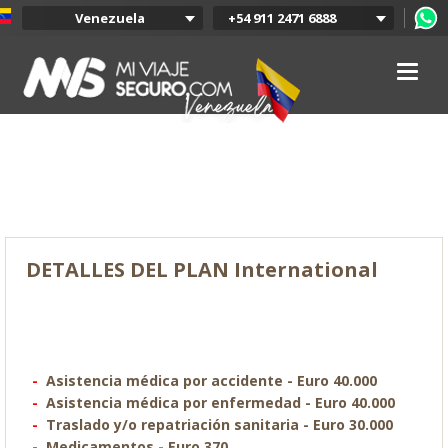
Venezuela
+54 911 2471 6888
Argentina
Colombia
Mexico
Chile
Uruguay
International
Bolivia
Peru
DETALLES DEL PLAN International
Asistencia médica por accidente - Euro 40.000
Asistencia médica por enfermedad - Euro 40.000
Traslado y/o repatriación sanitaria - Euro 30.000
Medicamentos - Euro 370