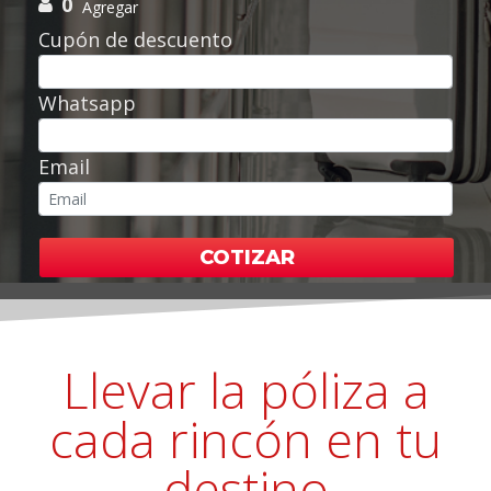
0
Agregar
Cupón de descuento
Whatsapp
Email
COTIZAR
Llevar la póliza a
cada rincón en tu
destino