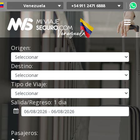
Venezuela
+54 911 2471 6888
Argentina
Colombia
Mexico
Chile
Uruguay
Origen:
Bolivia
Peru
Destino:
Tipo de Viaje:
Salida/Regreso:
1 dia
Pasajeros: