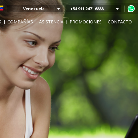
Venezuela
+54 911 2471 6888
Argentina
S
COMPAÑÍAS
ASISTENCIA
PROMOCIONES
CONTACTO
Colombia
Mexico
Chile
Uruguay
Bolivia
Peru