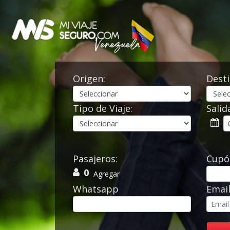
Origen:
Desti
Tipo de Viaje:
Salid
Pasajeros:
Cupó
0
Agregar
Whatsapp
Emai