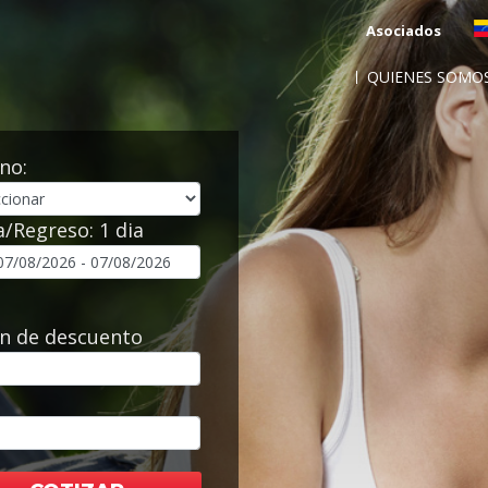
Asociados
QUIENES SOMO
no:
a/Regreso:
1 dia
n de descuento
l