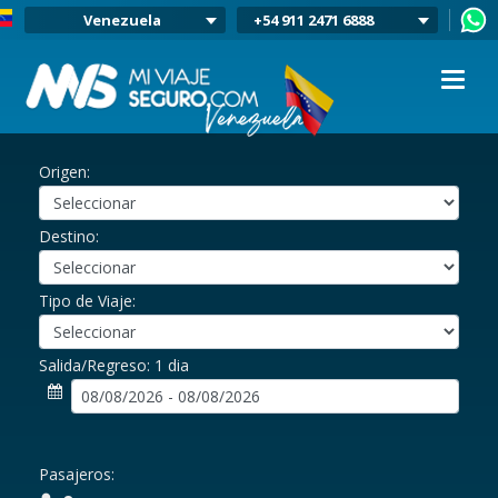
Venezuela
+54 911 2471 6888
Argentina
Colombia
Mexico
Chile
Uruguay
Origen:
Bolivia
Peru
Destino:
Tipo de Viaje:
Salida/Regreso:
1 dia
Pasajeros: