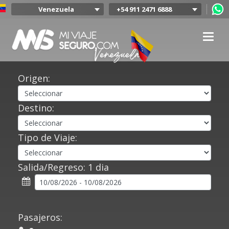
Venezuela
+54 911 2471 6888
Argentina
Colombia
Mexico
Chile
Uruguay
Origen:
Bolivia
Peru
Destino:
Tipo de Viaje:
Salida/Regreso:
1 dia
Pasajeros: