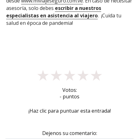
desde
www.miviajeseguro.com.ve
. En caso de necesitar
asesoría, solo debes
escribir a nuestros
especialistas en asistencia al viajero
. ¡Cuida tu
salud en época de pandemia!
★
★
★
★
★
Votos:
- puntos
¡Haz clic para puntuar esta entrada!
Dejenos su comentario: