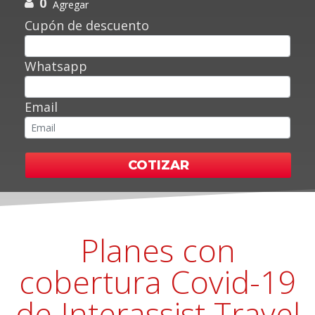
0
Agregar
Cupón de descuento
Whatsapp
Email
COTIZAR
Planes con
cobertura Covid-19
de Interassist Travel