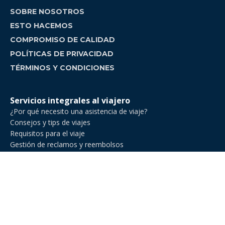
SOBRE NOSOTROS
ESTO HACEMOS
COMPROMISO DE CALIDAD
POLÍTICAS DE PRIVACIDAD
TÉRMINOS Y CONDICIONES
Servicios integrales al viajero
¿Por qué necesito una asistencia de viaje?
Consejos y tips de viajes
Requisitos para el viaje
Gestión de reclamos y reembolsos
Comparador de asistencia de viajes
Asistencia de Viajes en Venezuela
Asistencia de viaje para ejecutivos de negocios
Asistencia al viajero para deportes amateur
Asistencia de viaje para Estados Unidos