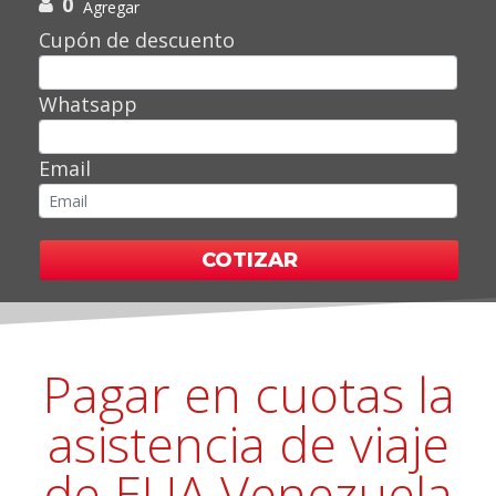
0
Agregar
Cupón de descuento
Whatsapp
Email
COTIZAR
Pagar en cuotas la
asistencia de viaje
de EUA Venezuela