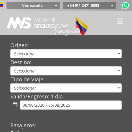
Venezuela
+54 911 2471 6888
Argentina
Colombia
Mexico
Chile
Uruguay
Origen:
Bolivia
Peru
Destino:
Tipo de Viaje:
Salida/Regreso:
1 dia
Pasajeros: