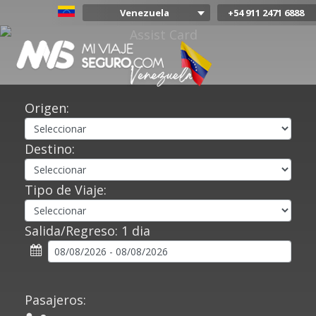
Venezuela
+54 911 2471 6888
Argentina
Colombia
Mexico
Chile
Uruguay
Origen:
Bolivia
Peru
Destino:
Tipo de Viaje:
Salida/Regreso:
1 dia
Pasajeros: