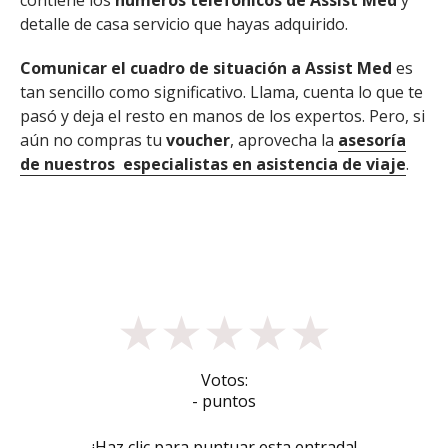
contiene los
números telefónicos de Assist Med
y
detalle de casa servicio que hayas adquirido.
Comunicar el cuadro de situación a Assist Med
es
tan sencillo como significativo. Llama, cuenta lo que te
pasó y deja el resto en manos de los expertos. Pero, si
aún no compras tu
voucher
, aprovecha la
asesoría
de nuestros especialistas en asistencia de viaje
.
★
★
★
★
★
Votos:
- puntos
¡Haz clic para puntuar esta entrada!