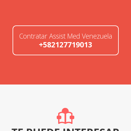
Contratar Assist Med Venezuela
+582127719013