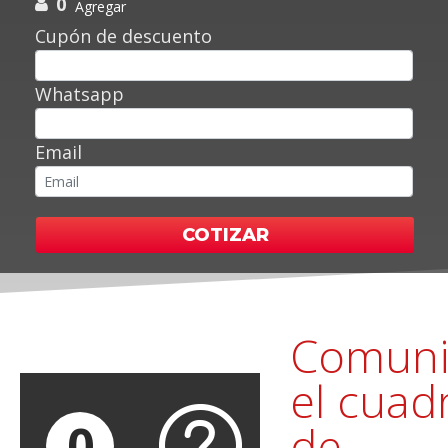
0
Agregar
Cupón de descuento
Whatsapp
Email
COTIZAR
Comuni
el cuad
0
de